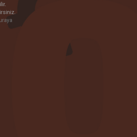
ir.
rsiniz.
uraya