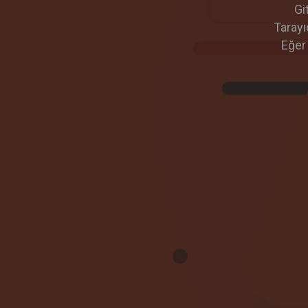
Gi
Tarayı
Eğer